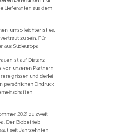
re Lieferanten aus dem
n, umso leichter ist es,
ertraut zu sein. Für
ner aus Südeuropa.
auen ist auf Distanz
os von unseren Partnern
rereignissen und derlei
n persönlichen Eindruck
emeinschaften
Sommer 2021 zu zweit
a. Der Biobetrieb
aut seit Jahrzehnten