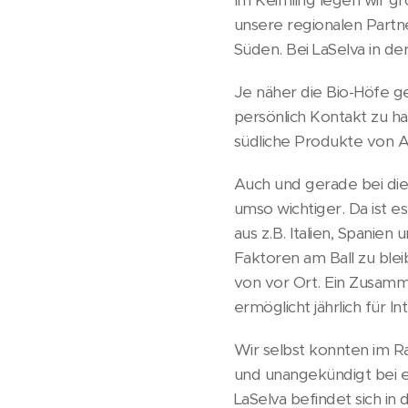
unsere regionalen Partn
Süden. Bei LaSelva in de
Je näher die Bio-Höfe ge
persönlich Kontakt zu h
südliche Produkte von A 
Auch und gerade bei dies
umso wichtiger. Da ist 
aus z.B. Italien, Spanie
Faktoren am Ball zu ble
von vor Ort. Ein Zusam
ermöglicht jährlich für 
Wir selbst konnten im R
und unangekündigt bei e
LaSelva befindet sich i