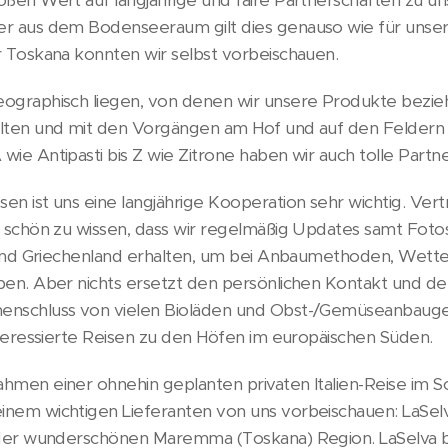
er aus dem Bodenseeraum gilt dies genauso wie für unse
r Toskana konnten wir selbst vorbeischauen.
ographisch liegen, von denen wir unsere Produkte beziehe
alten und mit den Vorgängen am Hof und auf den Feldern v
wie Antipasti bis Z wie Zitrone haben wir auch tolle Part
en ist uns eine langjährige Kooperation sehr wichtig. Vertr
es schön zu wissen, dass wir regelmäßig Updates samt Fot
n und Griechenland erhalten, um bei Anbaumethoden, Wette
iben. Aber nichts ersetzt den persönlichen Kontakt und de
menschluss von vielen Bioläden und Obst-/Gemüseanbaug
Interessierte Reisen zu den Höfen im europäischen Süden.
ahmen einer ohnehin geplanten privaten Italien-Reise im 
inem wichtigen Lieferanten von uns vorbeischauen: LaSelv
n der wunderschönen Maremma (Toskana) Region. LaSelva b